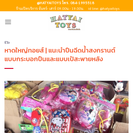
Skip
@HATYAITOYS โทร. 084-1995518
ร้านเปิดบริการ จันทร์- เสาร์ 09.00น.- 19.00น.
id line: @hatyaitoys
to
content
รีวิว
หาดใหญ่ทอยส์ | แนะนำปืนฉีดน้ำสงกรานต์
แบบกระบอกปืนและแบบเป้สะพายหลัง