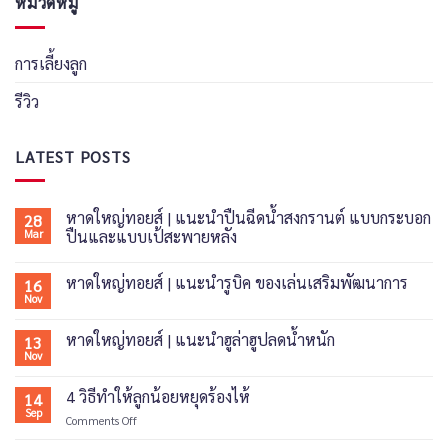
หมวดหมู่
การเลี้ยงลูก
รีวิว
LATEST POSTS
หาดใหญ่ทอยส์ | แนะนำปืนฉีดน้ำสงกรานต์ แบบกระบอก
28
Mar
ปืนและแบบเป้สะพายหลัง
No
Comments
หาดใหญ่ทอยส์ | แนะนำรูบิค ของเล่นเสริมพัฒนาการ
16
on
หาด
Nov
No
ใหญ่
Comments
ทอย
on
ส์
หาดใหญ่ทอยส์ | แนะนำฮูล่าฮูปลดน้ำหนัก
13
หาด
|
ใหญ่
Nov
แนะนำ
No
ทอย
ปืน
Comments
ส์
on
ฉีด
|
4 วิธีทำให้ลูกน้อยหยุดร้องไห้
14
หาด
น้ำ
แนะนำ
ใหญ่
Sep
สงกรานต์
รู
on
Comments Off
ทอย
แบบ
บิค
4
ส์
กระบอก
ของ