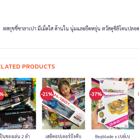
#สกุชชี่ซาลาเปา มีเม็ดใส ด้านใน นุ่มและยืดหยุ่น #วัสดุซิลิโคนปลอด
ELATED PRODUCTS
2%
-21%
-37%
ปืนของเล่น 2 ลำ
เฮลิคอปเตอร์บังคับ
Beyblade x เบย์เบ