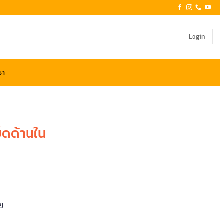
Login
รา
ม็ดด้านใน
าย