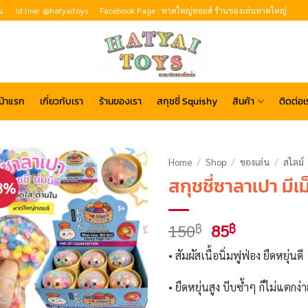
น.
id line: @hatyaitoys
Facebook Page : หาดใหญ่ทอยส์ ร้านของเล่นหาดใหญ่
น้าแรก
เกี่ยวกับเรา
ร้านของเรา
สกุชชี่ Squishy
สินค้า
ติดต่อเ
Home
/
Shop
/
ของเล่น
/
สไลม์
สกุชชี่ซาลาเปา มีเ
3%
Original
Current
150
85
฿
฿
price
price
• สัมผัสเนื้อนิ่มฟูฟ่อง ยืดหยุ่นดี
was:
is:
150฿.
85฿.
• ยืดหยุ่นสูง บีบซ้ำๆ ก็ไม่แตกง่