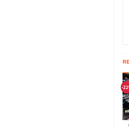
R
-26%
-29%
-2
ade x เบย์เบ
สนามแข่ง
ตัวต่ออิสระ ตัวต่อ