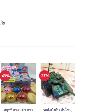
ภัย
-43%
-27%
-21%
สกุชชี่ซาลาเปา กาก
รถถังบังคับ คันใหญ่
รถแม็คโครบังคับ