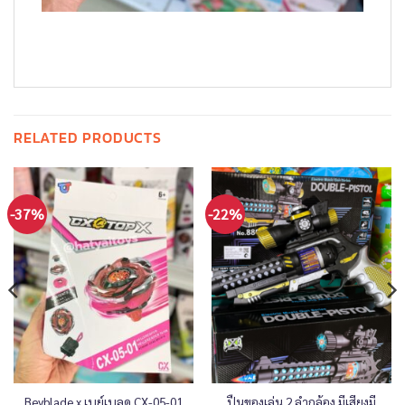
RELATED PRODUCTS
-37%
-22%
ปืนของเล่น 2 ลำกล้อง มีเสียงมี
Beyblade x เบย์เบลด CX-05-01