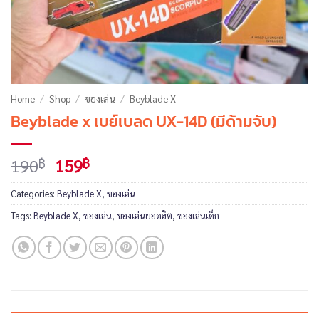
Home
/
Shop
/
ของเล่น
/
Beyblade X
Beyblade x เบย์เบลด UX-14D (มีด้ามจับ)
Original
Current
190
159
฿
฿
price
price
Categories:
was:
Beyblade X
is:
,
ของเล่น
190฿.
159฿.
Tags:
Beyblade X
,
ของเล่น
,
ของเล่นยอดฮิต
,
ของเล่นเด็ก