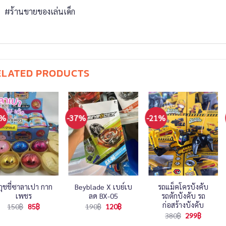
#ร้านขายของเล่นเด็ก
ELATED PRODUCTS
3%
-37%
-21%
กุชชี่ซาลาเปา กาก
Beyblade X เบย์เบ
รถแม็คโครบังคับ
เพชร
ลด BX-05
รถตักบังคับ รถ
ก่อสร้างบังคับ
Original
Current
Original
Current
150
฿
85
฿
190
฿
120
฿
price
price
price
price
Original
Current
380
฿
299
฿
was:
is:
was:
is:
price
price