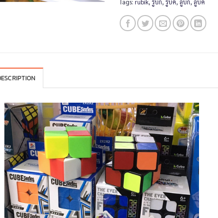
Tags:
rubik
,
รูบิก
,
รูบิค
,
ลูบิก
,
ลูบิค
DESCRIPTION