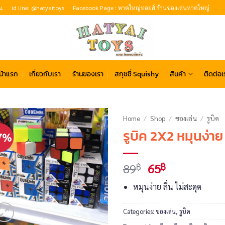
น.
id line: @hatyaitoys
Facebook Page : หาดใหญ่ทอยส์ ร้านของเล่นหาดใหญ่
น้าแรก
เกี่ยวกับเรา
ร้านของเรา
สกุชชี่ Squishy
สินค้า
ติดต่อเ
Home
/
Shop
/
ของเล่น
/
รูบิค
รูบิค 2X2 หมุนง่าย 
7%
Original
Current
89
65
฿
฿
price
price
หมุนง่าย ลื่น ไม่สะดุด
was:
is:
89฿.
65฿.
Categories:
ของเล่น
,
รูบิค