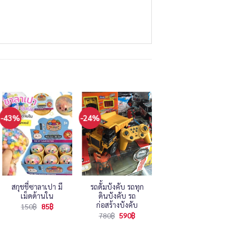
-43%
-24%
-37%
สกุชชี่ซาลาเปา มี
รถดั้มบังคับ รถทุก
Beyblade x เบย์เบ
เม็ดด้านใน
ดินบังคับ รถ
ลด CX-06-03
ก่อสร้างบังคับ
Original
Current
Original
Cur
150
฿
85
฿
190
฿
120
฿
price
price
price
pri
Original
Current
780
฿
590
฿
was:
is:
was:
is:
price
price