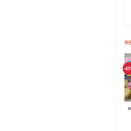
R
-29%
-29%
-4
ังคับ สำหรับ
รถไฟโทมัส แอนด์
ตัวต่ออิสระ ตัวต่อ
ส
มือใหม่
เฟรนด์ ใส่ถ่านวิ่งได้
เลโก้ 1000 ชิ้น
Thomas & Friends
Original
Current
Original
Current
50
฿
890
฿
550
฿
390
฿
price
price
price
price
Happy Train
was:
is:
was:
is:
Original
Current
420
฿
299
฿