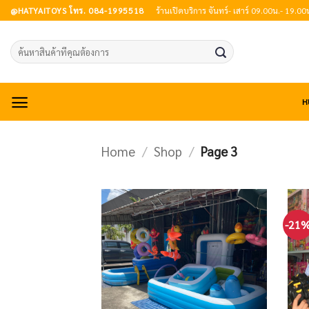
Skip
@HATYAITOYS โทร. 084-1995518
ร้านเปิดบริการ จันทร์- เสาร์ 09.00น.- 19.00
to
content
Search
for:
ห
Home
/
Shop
/
Page 3
-21