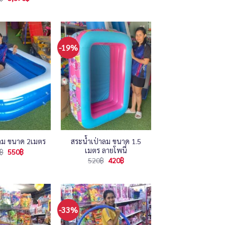
was:
is:
price
price
250฿.
180฿.
was:
is:
3,990฿.
3,890฿.
-19%
สระน้ำเป่าลม ขนาด 1.5
าลม ขนาด 2เมตร
เมตร ลายโพนี่
Original
Current
฿
550
฿
price
price
Original
Current
520
฿
420
฿
was:
is:
price
price
650฿.
550฿.
was:
is:
520฿.
420฿.
-33%