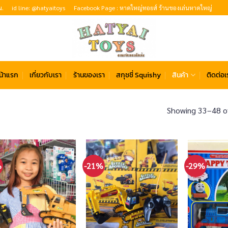
น.
id line: @hatyaitoys
Facebook Page : หาดใหญ่ทอยส์ ร้านของเล่นหาดใหญ่
น้าแรก
เกี่ยวกับเรา
ร้านของเรา
สกุชชี่ Squishy
สินค้า
ติดต่อเ
Showing 33–48 of
%
-21%
-29%