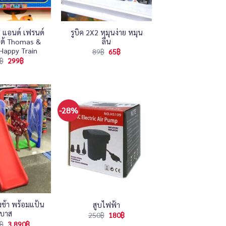
 แอนด์ เฟรนด์
รูบิค 2X2 หมุนง่าย หมุน
่งได้ Thomas &
ลื่น
 Happy Train
Original
Current
89
฿
65
฿
price
price
Original
Current
฿
299
฿
was:
is:
price
price
89฿.
65฿.
was:
is:
420฿.
299฿.
-28%
งช้า พร้อมแป้น
สูบไฟฟ้า
บาส
Original
Current
250
฿
180
฿
price
price
Original
Current
฿
3,890
฿