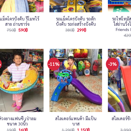
แม็คโครบังคับ รีโมทไร้
รถแม็คโครบังคับ รถตัก
รถไฟโทมัส
สาย ถ่านชาร์จ
บังคับ รถก่อสร้างบังคับ
ใส่ถ่านวิ
Friends
Original
Current
Original
Current
750
฿
590
฿
380
฿
299
฿
price
price
price
price
420
was:
is:
was:
is:
750฿.
590฿.
380฿.
299฿.
%
-11%
-3%
ห่วงยางแฟนซี เป่าลม
สไลเดอร์แพนด้า มีแป้น
สไลเดอร์ชิ
ขนาด 30นิ้ว
บาส
Original
Current
Original
Current
190
฿
160
฿
1,290
฿
1,150
฿
3,990