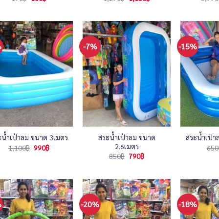
price
price
price
price
was:
is:
was:
is:
190฿.
160฿.
1,290฿.
1,150฿.
%
-7%
-15%
สระน้ำเป่าลม ขนาด
ะน้ำเป่าลม ขนาด 3เมตร
สระน้ำเป่
2.6เมตร
Original
Current
1,100
฿
990
฿
650
price
price
Original
Current
850
฿
790
฿
was:
is:
price
price
1,100฿.
990฿.
was:
is:
850฿.
790฿.
%
-20%
-18%