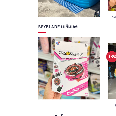
รถ
BEYBLADE เบย์เบลด
-16