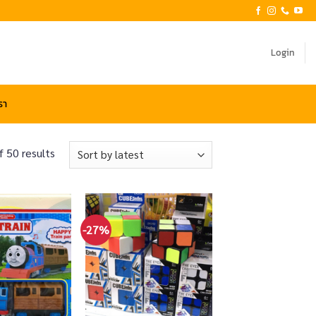
Login
รา
Sorted
 50 results
by
latest
-27%