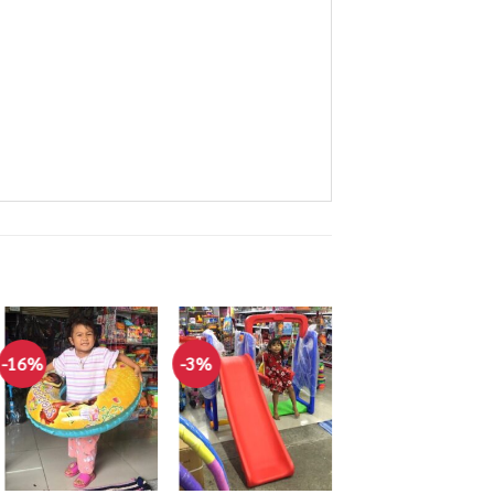
-16%
-3%
-21%