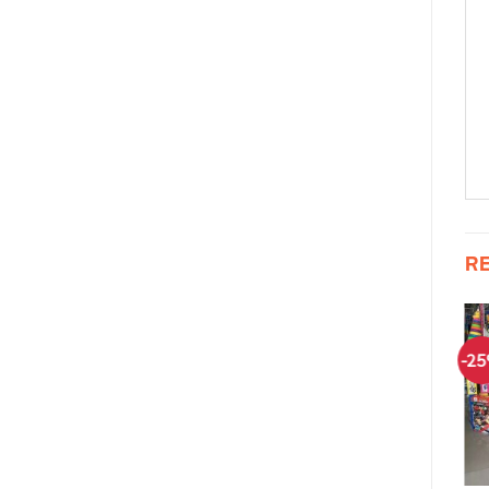
R
-17%
-10%
-2