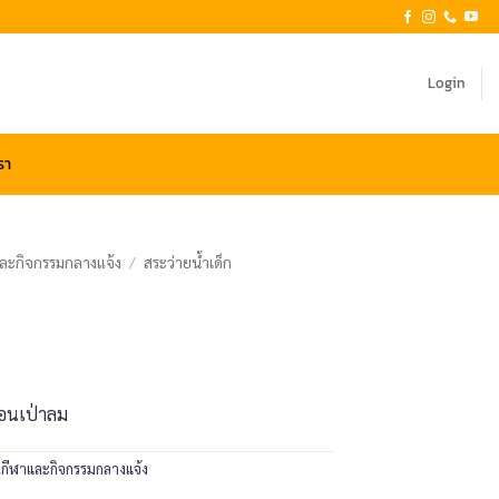
Login
รา
และกิจกรรมกลางแจ้ง
/
สระว่ายน้ำเด็ก
นอนเป่าลม
่นกีฬาและกิจกรรมกลางแจ้ง