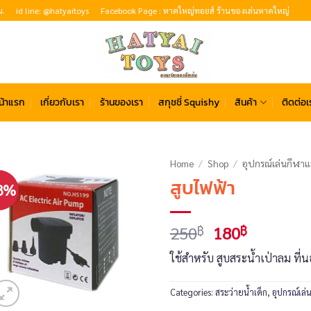
น.
id line: @hatyaitoys
Facebook Page : หาดใหญ่ทอยส์ ร้านของเล่นหาดใหญ่
น้าแรก
เกี่ยวกับเรา
ร้านของเรา
สกุชชี่ Squishy
สินค้า
ติดต่อเ
Home
/
Shop
/
อุปกรณ์เล่นกีฬา
สูบไฟฟ้า
8%
Original
Current
250
180
฿
฿
price
price
ใช้สำหรับ สูบสระน้ำเป่าลม ที่
was:
is:
250฿.
180฿.
Categories:
สระว่ายน้ำเด็ก
,
อุปกรณ์เล